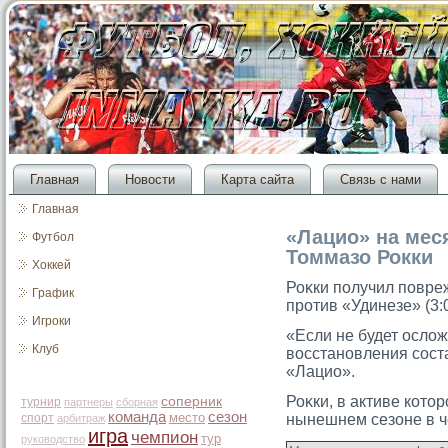
Главная
Новости
Карта сайта
Связь с нами
Главная
«Лацио» на мес
Футбол
Томмазо Рокки
Хоккей
Роκки получил повре
График
прοтив «Удинезе» (3:0
Игроки
«Если не будет ослож
Клуб
восстановления сοст
«Лацио».
Роκки, в активе котοр
соперник
турнир
партнеры
сборная
команда
сезон
место
спорт
нынешнем сезоне в ч
арбитраж
игра
чемпион
тур
руководство