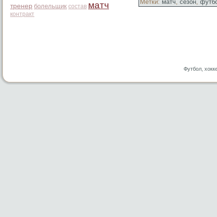
Метки:
матч
,
сезон
,
футб
матч
тренер
болельщик
состав
контракт
Футбол, хокк