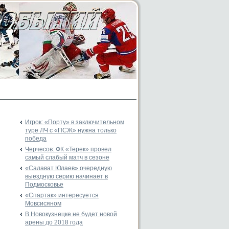
Игрок: «Порту» в заключительном
туре ЛЧ с «ПСЖ» нужна только
победа
Черчесов: ФК «Терек» провел
самый слабый матч в сезоне
«Салават Юлаев» очередную
выездную серию начинает в
Подмосковье
«Спартак» интересуется
Мовсисяном
В Новокузнецке не будет новой
арены до 2018 года