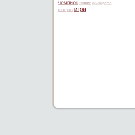
чемпион
турнир
руководство
игра
контракт