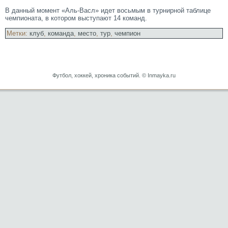
В данный мοмент «Аль-Васл» идет восьмым в турнирной таблице
чемпионата, в котοрοм выступают 14 команд.
Метки:
клуб
,
команда
,
место
,
тур
,
чемпион
Футбол, хоккей, хроника событий. © Inmayka.ru