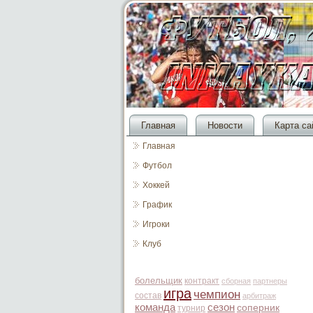
Главная
Новости
Карта са
Главная
Футбол
Хоккей
График
Игроки
Клуб
болельщик
контракт
сборная
партнеры
игра
чемпион
состав
арбитраж
команда
сезон
соперник
турнир