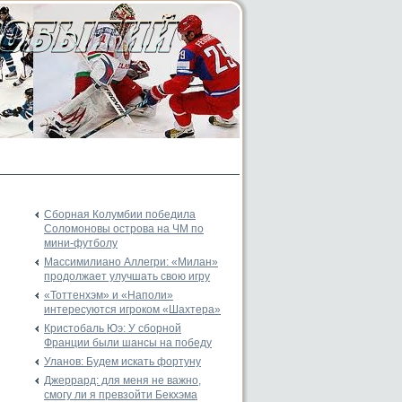
Сборная Колумбии победила
Соломоновы острова на ЧМ по
мини-футболу
Массимилиано Аллегри: «Милан»
продолжает улучшать свою игру
«Тоттенхэм» и «Наполи»
интересуются игроком «Шахтера»
Кристобаль Юэ: У сборной
Франции были шансы на победу
Уланов: Будем искать фортуну
Джеррард: для меня не важно,
смогу ли я превзойти Бекхэма