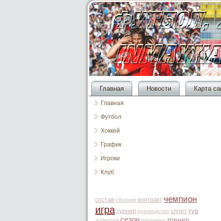
Главная
Новости
Карта са
Главная
Футбол
Хоккей
График
Игроки
Клуб
чемпион
состав
контракт
сборная
игра
тур
турнир
спорт
руководство
сезон
тренер
арбитраж
партнеры