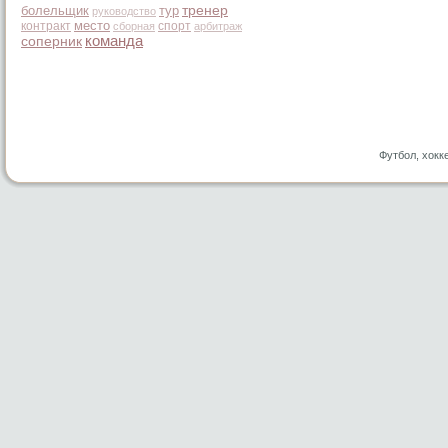
болельщик
тур
тренер
руководство
место
контракт
спорт
сборная
арбитраж
команда
соперник
Футбол, хокк