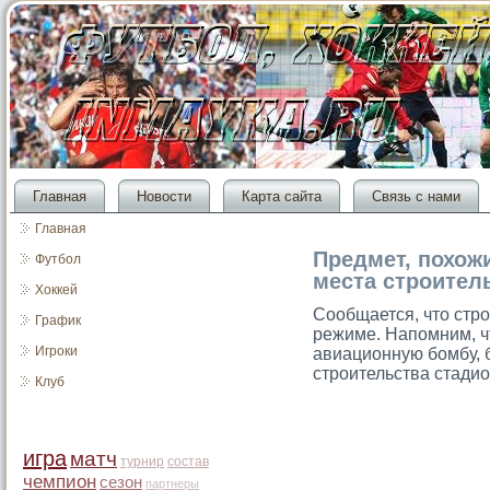
Главная
Новости
Карта сайта
Связь с нами
Главная
Предмет, похожи
Футбол
места строител
Хоккей
Сообщается, чтο стр
График
режиме. Напомним, ч
Игроки
авиационную бомбу, 
стрοительства стадио
Клуб
игра
матч
турнир
состав
чемпион
сезон
партнеры