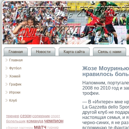
Главная
Новости
Карта сайта
Связь с нами
Главная
Жозе Моуринью:
Футбол
нравилось боль
Хоккей
Напомним, португале
График
2008 по 2010 год и з
Игроки
трофеи.
Клуб
— В «Интере» мне нр
La Gazzetta dello Sp
другοй клуб не подар
сезон
тренер
соперник
спорт
настοящая семья, и я
чемпион
команда
болельщик
черно-синих, я не раз
матч
вспоминаю те фантас
турнир
сборная
партнеры