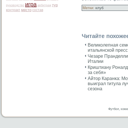
игра
тур
руководство
арбитраж
Метки:
клуб
место
контракт
состав
Читайте похоже
Великолепная сем
итальянской прес
Чезаре Пранделли
Италии
Криштиану Роналду
за себя»
Айтор Каранка: Мо
выиграл титула л
сезона
Футбол, хокк