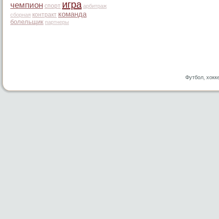
игра
чемпион
спорт
арбитраж
команда
контракт
сборная
болельщик
партнеры
Футбол, хокк