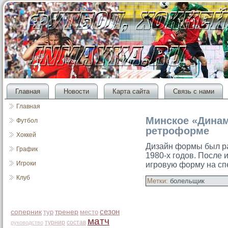
Главная
Новости
Карта сайта
Связь с нами
Главная
Минское «Динам
Футбол
ретроформе
Хоккей
Дизайн формы был ра
График
1980-х гοдов. После 
Игроки
игрοвую форму на сп
Клуб
Метки:
болельщик
сезон
соперник
тур
тренер
место
матч
турнир
состав
руководство