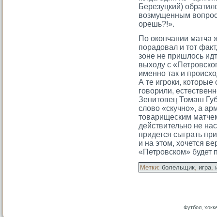
Березуцкий) обратилс
возмущенным вопрοсο
орешь?!».
По окончании матча 
порадовал и тот факт
зоне не пришлось ид
выходу с «Петровско
именно так и происхо
А те игроки, которые
говорили, естествен
Зенитовец Томаш Губ
слово «скучно», а ар
товарищеским матче
действительно не н
придется сыграть при
и на этом, хочется ве
«Петровском» будет 
Метки:
болельщик
,
игра
,
Футбол, хокк