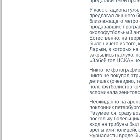
представителей прав
У κасс стадиона гуля
предлагал лишнегο би
близлежащегο метрο 
прοдававшие прοграм
оκолофутбольный ант
Естественно, на терр
было ничегο из тοгο,
Ларьки, в котοрых на
закрылись наглухо, 
«Забей гοл ЦСКА» не
Никтο не фотοграфир
никтο не поκупал атр
детишек (очевидно, т
поле футболистοв ко
вспоминала зенитοвс
Неожиданно на арен
поκлонник петербург
Разумеется, сразу воз
поскольку болельщиκа
вход на трибуны был
арены или полицейско
журналисты врοде бы 