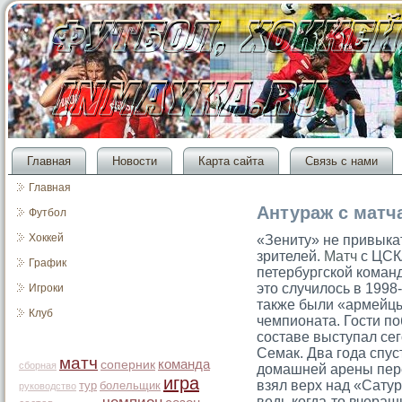
Главная
Новости
Карта сайта
Связь с нами
Главная
Антураж с матч
Футбол
Хоккей
«Зениту» не привыка
зрителей.
Матч
с ЦСКА
График
петербургской коман
это случилось в 1998
Игроки
также были «армейцы
Клуб
чемпионата. Гости поб
составе выступал се
Семак. Два года спус
матч
команда
соперник
сборная
домашней арены пере
игра
взял верх над «Сатур
тур
болельщик
руководство
ведь когда-то вчераш