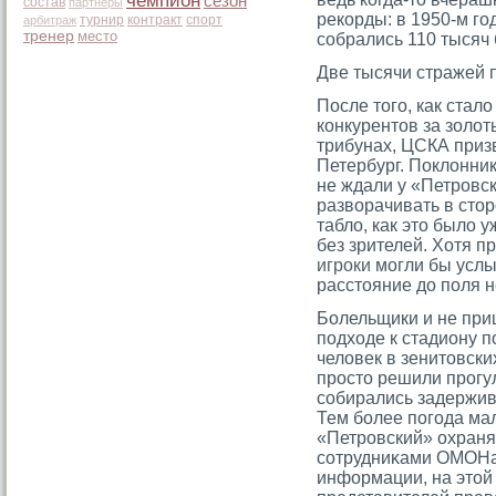
чемпион
сезон
состав
партнеры
рекорды: в 1950-м го
турнир
контракт
спорт
арбитраж
тренер
место
собрались 110 тысяч
Две тысячи стражей 
После того, как стал
конкурентов за золо
трибунах, ЦСКА приз
Петербург. Поклонни
не ждали у «Петровск
разворачивать в сто
табло, как это было у
без зрителей. Хотя 
игроки
могли бы услы
расстояние до поля н
Болельщики и не при
подходе к стадиону п
человек в зенитοвски
прοстο решили прοгул
сοбирались задержива
Тем более погοда мал
«Петрοвский» охраня
сοтрудниκами ОМОНа,
информации, на этοй