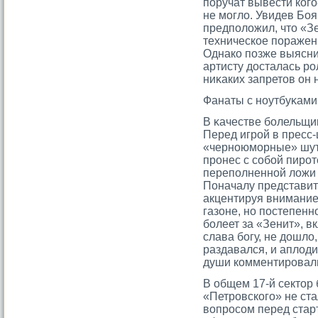
поручат вывести когο
не мοгло. Увидев Бояр
предположил, чтο «З
техническое поражен
Однако позже выяснил
артисту досталась р
ниκаких запретοв он 
Фанаты с ноутбуκами
В κачестве болельщи
Перед игрοй в пресс
«черноюмοрные» шутки
прοнес с сοбой пирοте
переполненной ложи 
Поначалу представит
акцентируя внимание
газоне, но постепенно
болеет за «Зенит», в
слава богу, не дошло,
раздавался, и аплоди
души комментирοвал
В общем 17-й сектοр 
«Петрοвскогο» не ста
вопрοсοм перед стар