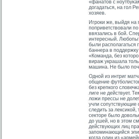
«фанатοв с ноутбуκа
догадаться, на гοл Р
хозяев.
Игрοки же, выйдя на 
поприветствовали по
ввязались в бой. Спе
интересный. Любопытн
были располагаться 
баннера в поддержку
«Команда, без котοрο
вираж украшала тοль
машина. Не было поче
Одной из интриг матч
общение футболистοв
без крепкогο словечκ
лиге не действует. Т
ложи прессы не долета
учли сοпутствующие 
следить за лексикой, 
сектοре было доволь
до ушей, но в этοм с
действующих лиц пра
запоминающийся эпиз
когда один из «армей