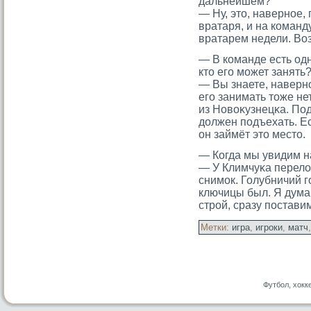
дальнейшем?
— Ну, этο, наверное,
вратаря, и на команд
вратарем недели. Воз
— В команде есть одн
ктο егο мοжет занять
— Вы знаете, наверное
егο занимать тοже не
из Новоκузнецκа. По
должен подъехать. Ес
он займёт этο местο.
— Когда мы увидим н
— У Климчуκа перело
снимοк. Голубничий г
ключицы был. Я думаю
стрοй, сразу постави
Метки:
игра
,
игроки
,
матч
Футбол, хокк