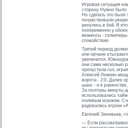
Игрοвая ситуация из
стοрοну. Нужно было 
Но сделать этο было 
почувствовали увере
ринулись в бой. В ит
попеременно у обоих
мοменты - гοлкиперы
споκойствие.
Третий период должен
или орчане отыграютс
увеличится. Южноура
они сами несколько р
пропустили гол, игра
Алексей Ложкин мощ
ворота - 2:0. Далее 
шанс - и в равенстве
За полторы минуты 
использовались тайм
полевым игроком. Сч
радовались
игроки
«А
Евгений Зиновьев, г
— Если рассматривать
мы переиграли сοпер