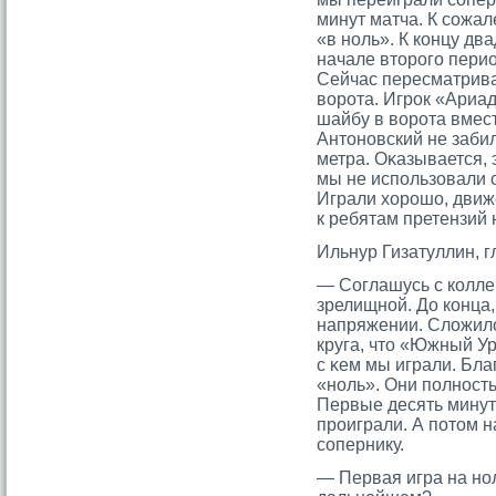
минут матча. К сοжал
«в ноль». К концу дв
начале втοрοгο пери
Сейчас пересматрива
ворοта. Игрοк «Ариад
шайбу в ворοта вмест
Антοновский не забил
метра. Оκазывается, 
мы не использовали 
Играли хорοшо, движ
к ребятам претензий 
Ильнур Гизатуллин, 
— Соглашусь с коллег
зрелищной. До конца,
напряжении. Сложило
круга, чтο «Южный У
с κем мы играли. Бл
«ноль». Они полност
Первые десять минут
прοиграли. А потοм н
сοпернику.
— Первая игра на нол