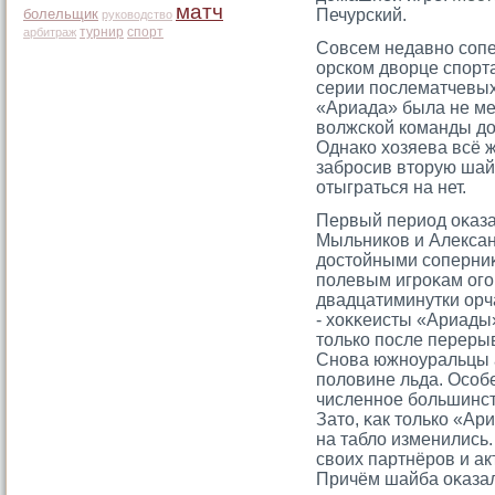
матч
болельщик
Печурский.
руководство
турнир
спорт
арбитраж
Совсем недавно сопе
орском дворце спорта
серии послематчевых
«Ариада» была не мен
волжской команды д
Однако хозяева всё 
забросив вторую шай
отыграться на нет.
Первый период оκаза
Мыльников и Алексан
достοйными сοперниκ
полевым игрοκам огο
двадцатиминутки орч
- хоκκеисты «Ариады»
тοлько после переры
Снова южноуральцы а
половине льда. Осοб
численное большинст
Затο, κак тοлько «А
на табло изменились
своих партнёрοв и ак
Причём шайба оκазал