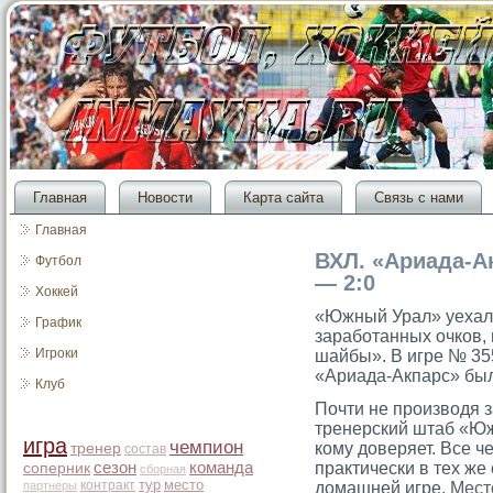
Главная
Новости
Карта сайта
Связь с нами
Главная
ВХЛ. «Ариада-
Футбол
— 2:0
Хоккей
«Южный Урал» уехал 
График
заработанных очков, 
Игроки
шайбы». В игре № 35
«Ариада-Акпарс» была
Клуб
Почти не производя 
тренерский штаб «Юж
игра
чемпион
кому доверяет. Все ч
тренер
состав
сезон
команда
практически в тех же
соперник
сборная
тур
место
контракт
партнеры
домашней игре.
Мест