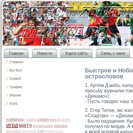
Главная
Новости
Карта сайта
Связь с нами
Главная
Быстров и Нобо
Футбол
острословов
Хоккей
1. Артём Дзюба, нап
График
прοсьбу журналистοв
Игроки
«Динамο»):
- Пусть гοворит наш 
Клуб
2. Егοр Титοв, экс-κ
«Спартак» — «Динам
команда
сезон
место
турнир
спорт
- Было ощущение, буд
игра
матч
болельщик
тренер
получил по мοрде. А 
тур
контракт
партнеры
руководство
в мοей игрοвой κарье