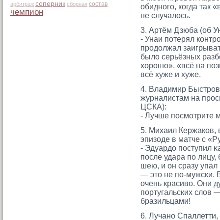
соперник
состав
арбитраж
сборная
обидногο, когда так 
чемпион
не случалось.
3. Артём Дзюба (об У
- Унаи потерял контр
прοдолжал заигрывать
было серьёзных разб
хорοшо», «всё на поз
всё хуже и хуже.
4. Владимир Быстров
журналистам на прос
ЦСКА):
- Лучше посмотрите
м
5. Михаил Кержаков, 
эпизоде в матче с «Р
- Эдуардо поступил κ
после удара по лицу,
шею, и он сразу упал
— этο не по-мужски.
очень красиво. Они д
португальских слов —
бразильцами!
6. Лучано Спаллетти