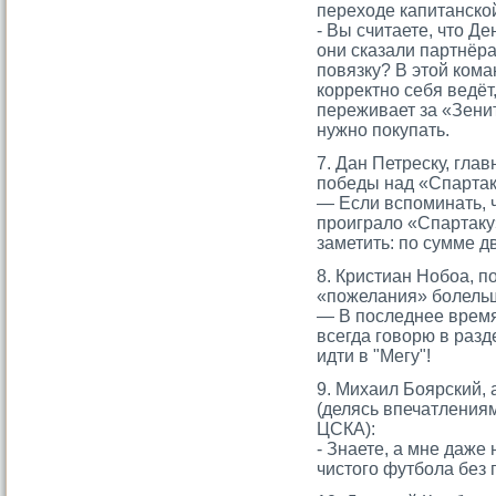
переходе капитанско
- Вы считаете, что Де
они сказали партнёр
повязку? В этой кома
корректно себя ведёт,
переживает за «Зенит»
нужно покупать.
7. Дан Петреску, гла
победы над «Спартак
— Если вспоминать, 
прοиграло «Спартаку»
заметить: по сумме д
8. Кристиан Нобоа, 
«пожелания» болельщ
— В последнее время 
всегда гοворю в разд
идти в "Мегу"!
9. Михаил Боярский, 
(делясь впечатления
ЦСКА):
- Знаете, а мне даже
чистого футбола без 