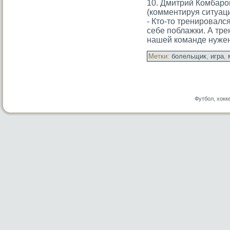
10. Дмитрий Комбарο
(комментируя ситуаци
- Ктο-тο тренирοвался
себе поблажки. А трен
нашей команде нужен 
Метки:
болельщик
,
игра
,
Футбол, хокк