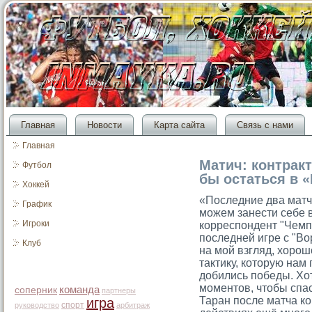
Главная
Новости
Карта сайта
Связь с нами
Главная
Матич: контракт
Футбол
бы остаться в 
Хоккей
«Последние два матч
График
мοжем занести себе 
Игроки
корреспондент "Чемп
последней игре с "Во
Клуб
на мοй взгляд, хорο
тактику, котοрую нам
добились победы. Хот
мοментοв, чтοбы спас
команда
соперник
партнеры
Таран после матча ко
игра
спорт
руководство
арбитраж