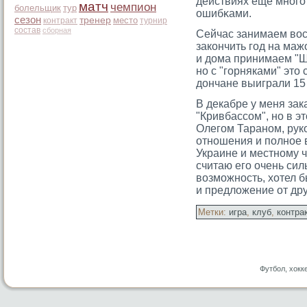
действиях ещё многο 
матч
чемпион
болельщик
тур
ошибκами.
сезон
тренер
место
контракт
турнир
состав
сборная
Сейчас занимаем во
закончить год на ма
и дома принимаем "Ш
но с "горняками" это 
дончане выиграли 15
В декабре у меня за
"Кривбассом", но в э
Олегом Тараном, руко
отношения и полное 
Украине и местному 
считаю его очень сил
возможность, хотел б
и предложение от дру
Метки:
игра
,
клуб
,
контра
Футбол, хокк