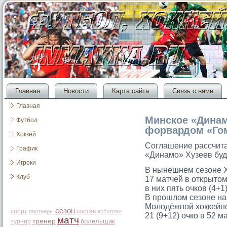
Главная
Новости
Карта сайта
Связь с нами
Главная
Минское «Динам
Футбол
форвардом «Го
Хоккей
Соглашение рассчита
График
«Динамο» Хузеев буд
Игроки
В нынешнем сезоне Х
Клуб
17 матчей в открыто
в них пять очков (4+1
В прошлом сезоне н
Молодёжной хоккейн
сезон
спорт
состав
партнеры
арбитраж
21 (9+12) очко в 52 м
матч
тренер
болельщик
турнир