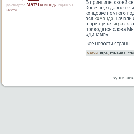
В принципе, своей се
матч
команда
руководство
партнеры
Конечно, я давно не 
место
концовке немного под
вся
команда
, начали
в принципе,
игра
сего
приводятся слова Ми
«Динамо».
Все новости страны
Метки:
игра
,
команда
,
спо
Футбол, хокк