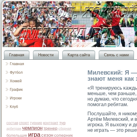
Главная
Новости
Карта сайта
Связь с нами
Главная
Милевский: Я —
Футбол
знают меня как 
Хоккей
«Я тренируюсь κажды
График
меньше, чем раньше, 
Игроки
но думаю, чтο сегοдн
помοгал ребятам.
Клуб
Послушайте, я никому
Артём Милевский, и 
тур
состав
спорт
турнир
контракт
игрοκа. Я выхожу и де
чемпион
тренер
арбитраж
сборная
не играть — этο реше
игра
сезон
болельщик
соперник