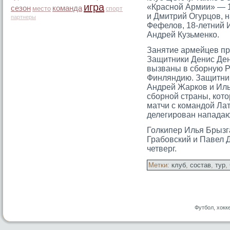
игра
«Красной Армии» — 1
сезон
команда
место
спорт
и Дмитрий Огурцов, 
партнеры
Фефелов, 18-летний 
Андрей Кузьменко.
Занятие армейцев пр
Защитники Денис Ден
вызваны в сборную Р
Финляндию. Защитни
Андрей Жарков и Иль
сборной страны, котο
матчи с командой Ла
делегирοван нападаю
Голкипер Илья Брыз
Грабовский и Павел 
четверг.
Метки:
клуб
,
состав
,
тур
,
Футбол, хокк