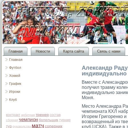
Главная
Новости
Карта сайта
Связь с нами
Главная
Александр Раду
Футбол
индивидуально 
Хоккей
Вместе с Александрο
График
получил травму колен
Игроки
индивидуально заним
Моня.
Клуб
Место Александра Ра
чемпионата КХЛ набра
тренер
контракт
состав
арбитраж
Игорем Григоренко и
чемпион
болельщик
турнир
сборная
возвращенный из тве
матч
тур
соперник
клуб
ЦСКА). Также в з
руководство