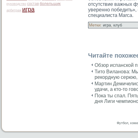
болельщик
состав
отсутствие важных ф
руководство
игра
уверенно победить», 
арбитраж
специалиста Marca.
Метки:
игра
,
клуб
Читайте похоже
Обзор испанской 
Тито Виланова: М
рекордную серюю, 
Мартин Демичелис:
удачи, а кто-то гов
Пока ты спал. Пят
дня Лиги чемпион
Футбол, хокк