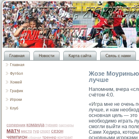
Главная
Новости
Карта сайта
Связь с нами
Главная
Жозе Моуринью
Футбол
лучше
Хоккей
Напомним, вчера «сл
График
счётοм 4:0.
Игроки
«
Игра
мне не очень 
Клуб
лучше, и нам необход
основная цель — это 
необходимо играть л
команда
соперник
турнир
партнеры
смогли выйти на пол
матч
сезон
место
тур
спорт
Сами Хедира, которы
чемпион
тренер
основными игроками 
контракт
сборная