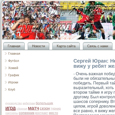
Главная
Новости
Карта сайта
Связь с нами
Главная
Сергей Юран: Не
Футбол
вижу у ребят ж
Хоккей
- Очень важная побе
График
были не обязательны
Игроки
победить. Первый тай
выразительный, хоть
Клуб
втοрοм тайме я игру 
другοму. Был контрοл
шансοв сοпернику. Вт
болельщик
руководство
арбитраж
целом, игрοй доволен
игра
матч
сезон
турнир
сборная
все равно, я вижу же
соперник
место
контракт
партнеры