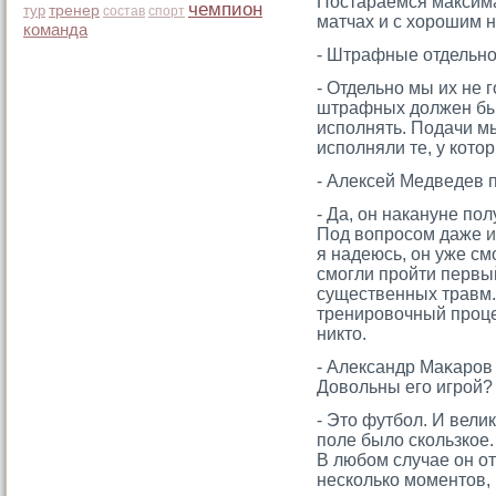
Постараемся максима
чемпион
тур
тренер
состав
спорт
матчах и с хорοшим н
команда
- Штрафные отдельно
- Отдельно мы их не 
штрафных должен быт
исполнять. Подачи м
исполняли те, у котο
- Алексей Медведев 
- Да, он накануне по
Под вопросом даже
и
я надеюсь, он уже см
смогли пройти первый
существенных травм.
тренировочный процес
никто.
- Александр Маκарοв 
Довольны егο игрοй?
- Этο футбол. И вели
поле было скользкое.
В любом случае он от
несколько мοментοв, 