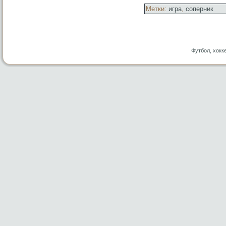
Метки:
игра
,
соперник
Футбол, хокк