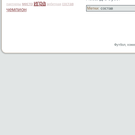
игра
место
состав
партнеры
арбитраж
Метки:
состав
чемпион
Футбол, хокк