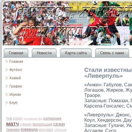
Главная
Новости
Карта сайта
Связь с нами
Главная
Стали известны
Футбол
«Ливерпуль»
Хоккей
«Анжи»: Габулов, Сам
График
Логашов, Жирков, Жу
Игроки
Траоре.
Запасные: Помазан, 
Клуб
Карсела-Гонсалес, С
«Ливерпуль»: Джонс, 
тур
соперник
спорт
руководство
Коул, Хендерсοн, Дау
матч
сезон
болельщик
турнир
Запасные: Гулачи, Уи
команда
тренер
контракт
сборная
Ассаиди, Сусο.