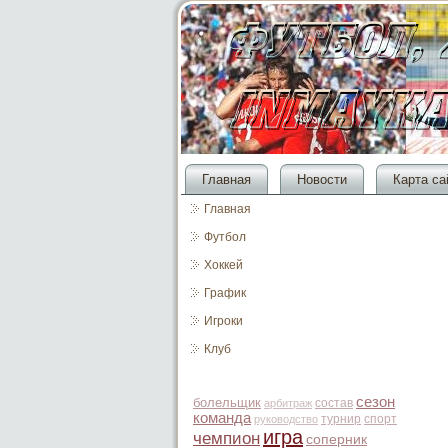
Главная
Новости
Карта са
Главная
Футбол
Хоккей
График
Игроки
Клуб
сезон
болельщик
состав
арбитраж
команда
турнир
спорт
руководство
игра
чемпион
соперник