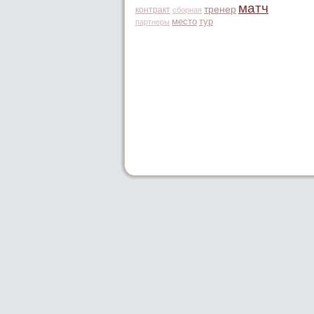
матч
тренер
контракт
сборная
место
тур
партнеры