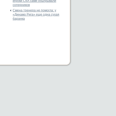
игроки СКА сами обыгрывали
соперников
Смена тренера не помогла: у
«Динамо Рига» еще одна сухая
баранка