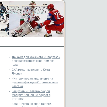
Три очка для хоккеиста «Спартака»
Левандовского важнее, чем два
гола
СКА может возглавить Юкка
Ялонен
«Интер» подал апелляцию на
дисквалификацию Страмаччони и
Кассано
Защитник «Селтика» Чарли
Малгрю: Леннон не подаст в
отставку
Юдин: Ржига не знал тактики,