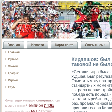
Главная
Новости
Карта сайта
Связь с нами
Главная
Кирдяшов: был р
Футбол
таковой не был
Хоккей
«Сегодня
игра
была о
График
худшая. Был результа
Игроки
Отметить могу врата
стандартных момента
Клуб
сыграла первая тройк
победа есть победа - 
заставить ребят по-д
болельщик
соперник
контракт
спорт
раз, проанализировав
игра
чемпион
место
сборная
приводит слова Кир
матч
турнир
партнеры
арбитраж