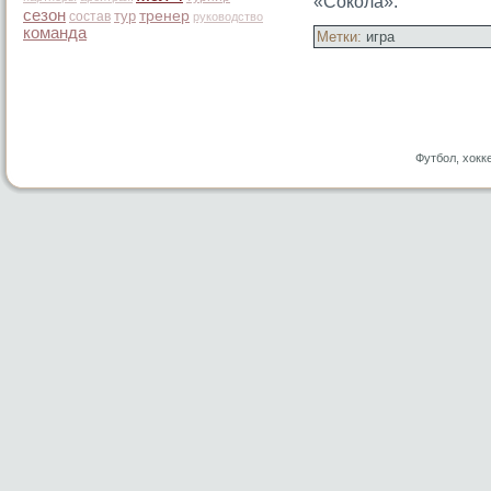
«Сокола».
сезон
тур
тренер
состав
руководство
команда
Метки:
игра
Футбол, хокк