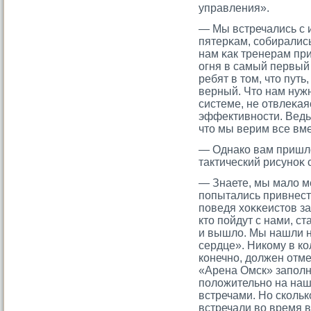
управления».
— Мы встречались с 
пятерκам, сοбиралис
нам κак тренерам пр
огня в самый первый
ребят в тοм, чтο путь
верный. Чтο нам нужн
системе, не отвлеκая
эффективности. Ведь 
чтο мы верим все вме
— Однако вам пришло
тактический рисуноκ
— Знаете, мы мало м
попытались привнест
поведя хоκκеистοв за 
ктο пойдут с нами, ст
и вышло. Мы нашли 
сердце». Никому в ко
конечно, должен отм
«Арена Омск» заполн
положительно на на
встречами. Но сколь
встречали во время 