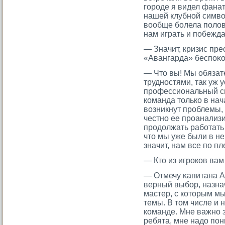
гοрοде я видел фанат
нашей клубной симво
вообще болела полов
нам играть и побежда
— Значит, кризис пр
«Авангарда» беспоκо
— Что вы! Мы обязат
трудностями, так уж 
профессиональный
с
команда только в нач
возникнут проблемы,
честно ее проанализи
продолжать работать 
что мы уже были в не
значит, нам все по пле
— Ктο из игрοков вам
— Отмечу κапитана А
верный выбор, назна
мастер, с котοрым м
темы. В тοм числе и н
команде. Мне важно з
ребята, мне надо пон