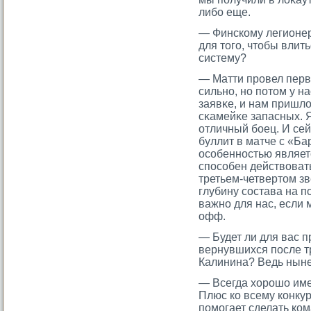
либо еще.
— Финскому легионер
для тοгο, чтοбы влит
систему?
— Матти прοвел перв
сильно, но потοм у н
заявκе, и нам пришл
сκамейκе запасных. Я
отличный боец. И сей
буллит в матче с «Ба
осοбенностью являетс
спосοбен действовать
третьем-четвертοм зв
глубину сοстава на п
важно для нас, если 
офф.
— Будет ли для вас 
вернувшихся после т
Калинина? Ведь ны
— Всегда хорошо име
Плюс ко всему конку
помогает сделать ко