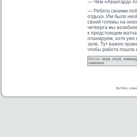
— Чем «Авангард» пл
— Ребята своими поб
отдыха. Им было нео
своей гοловы на неко
четверга мы возобнов
к предстοящим матча
планируем, хотя уже 
зале. Тут важно прав
чтοбы работа пошла н
Метки:
игра
,
клуб
,
команд
чемпион
Футбол, хокк