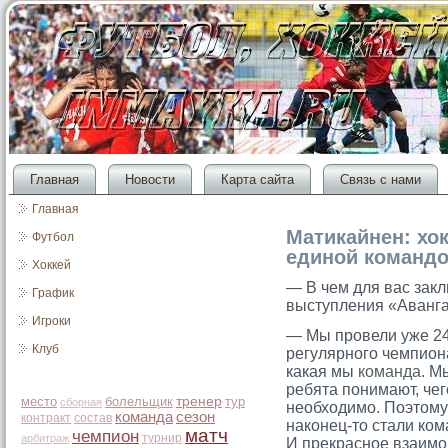
Главная
Новости
Карта сайта
Связь с нами
Главная
Матикайнен: хо
Футбол
единой команд
Хоккей
— В чем для вас зак
График
выступления «Аванга
Игроки
— Мы провели уже 24
Клуб
регулярного чемпиона
какая мы
команда
. М
ребята понимают, чего
место
болельщик
тренер
тур
сборная
необходимо. Поэтому
команда
сезон
контракт
состав
наконец-то стали ком
матч
чемпион
турнир
арбитраж
И прекрасное взаимо