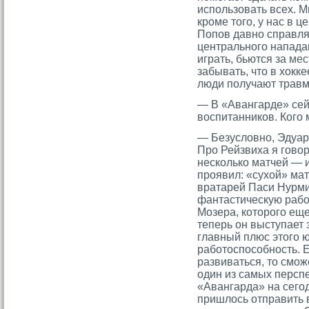
использовать всех. М
кроме того, у нас в 
Попов давно справля
центрального напада
играть, бьются за
мес
забывать, что в хокке
люди получают травмы
— В «Авангарде» сей
воспитанников. Когο 
— Безусловно, Эдуар
Про Рейзвиха я говор
несколько матчей — и
проявил: «сухой» ма
вратарей Паси Нурм
фантастическую работ
Мозера, которого еще
теперь он выступает
главный плюс этого
работоспособность. Е
развиваться, то смож
один из самых персп
«Авангарда» на сего
пришлось отправить 