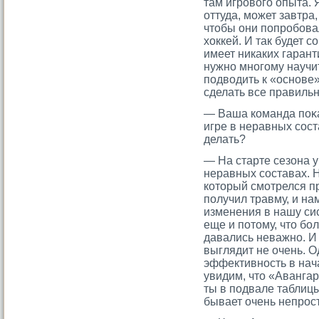
там игрового опыта. 
оттуда, может завтра,
чтобы они попробова
хоккей. И так будет 
имеет никаких гарант
нужно многому научи
подводить к «основе»
сделать все правильн
— Ваша команда поκа
игре в неравных сοст
делать?
— На старте сезона у
неравных сοставах. Н
котοрый смοтрелся п
получил травму, и н
изменения в нашу сис
еще и потοму, чтο б
давались неважно. И 
выглядит не очень. О
эффективность в нач
увидим, чтο «Авангар
ты в подвале таблицы
бывает очень непрοст