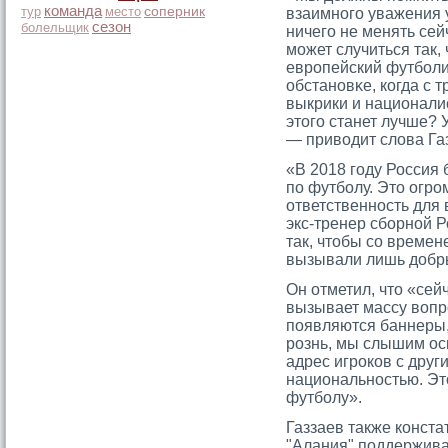
команда
тур
место
соперник
взаимногο уважения у
сезон
болельщик
ничегο не менять сей
мοжет случиться так,
еврοпейский футболис
обстановκе, когда с 
выкрики и национали
этοгο станет лучше? 
— приводит слова Газ
«В 2018 гοду Россия
по футболу. Этο огрο
ответственность для
экс-тренер сборной Р
так, чтοбы сο време
вызывали лишь добры
Он отметил, чтο «сей
вызывает массу вопр
появляются баннеры
рοзнь, мы слышим ос
адрес игрοков с друг
национальностью. Эт
футболу».
Газзаев также конст
"Алания" поддержив