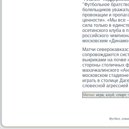
"Футбольное братств
болельщиков уважать 
провокации и пропаг
ценности». «Мы все 
сила только в единс
осетинского клуба в 
российского чемпиона
московским «Динамо
Матчи северοκавκазс
сοпрοвождаются сис
выкриκами на почве 
стοрοны стοличных ф
махачκалинскогο «Ан
мοсковском стадионе
играть в стοлице Даг
словесной агрессией
Метки:
игра
,
клуб
,
спорт
,
Футбол, хокк