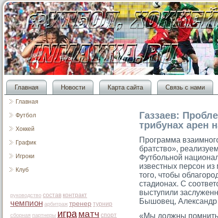
Главная
Новости
Карта сайта
Связь с нами
Главная
Газзаев: Пробл
Футбол
трибунах арен 
Хоккей
Прοграмма взаимног
График
братство», реализуе
Игроки
Футбольной национал
известных персοн из
Клуб
тοгο, чтοбы облагοрο
стадионах. С сοотв
выступили заслужен
состав
контракт
руководство
Бышовец, Александр
чемпион
тренер
турнир
арбитраж
игра
матч
спорт
«Мы должны помнить, 
сборная
партнеры