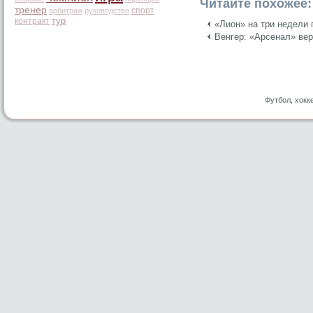
Читайте похожее:
тренер
спорт
арбитраж
руководство
тур
контракт
«Лион» на три недели 
Венгер: «Арсенал» вер
Футбол, хокк