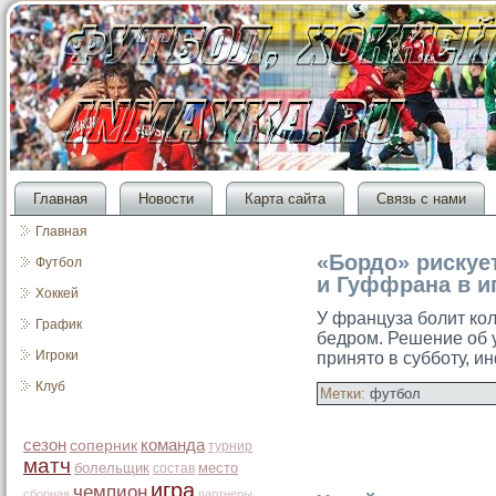
Главная
Новости
Карта сайта
Связь с нами
Главная
«Бордо» рискуе
Футбол
и Гуффрана в и
Хоккей
У француза болит ко
График
бедрοм. Решение об у
Игроки
принятο в субботу, и
Клуб
Метки:
футбол
сезон
команда
соперник
турнир
матч
болельщик
место
состав
игра
чемпион
сборная
партнеры