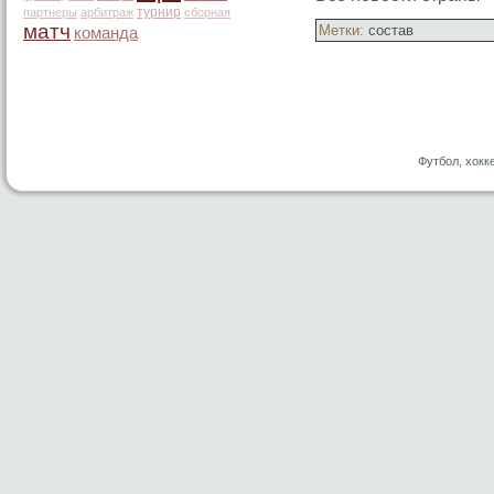
турнир
партнеры
арбитраж
сборная
матч
Метки:
состав
команда
Футбол, хокк