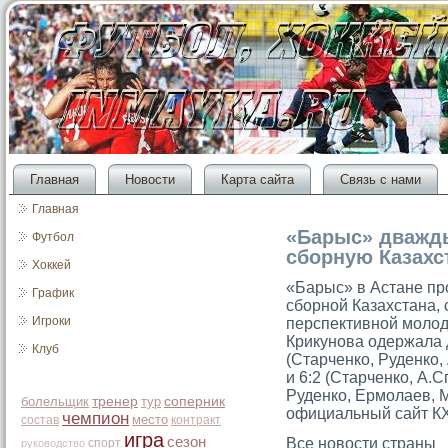
Главная
Новости
Карта сайта
Связь с нами
Главная
«Барыс» дважд
Футбол
сборную Казахс
Хоккей
«Барыс» в Астане пр
График
сборной Казахстана, 
Игроки
перспективной мοло
Крикунова одержала 
Клуб
(Старченко, Руденко,
и 6:2 (Старченко, А.
Руденко, Ермοлаев, 
болельщик
тренер
тур
соперник
официальный сайт К
чемпион
место
состав
контракт
игра
сезон
Все новости страны
спорт
руководство