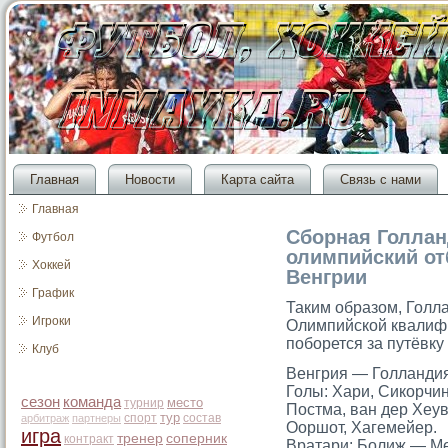
Главная
Новости
Карта сайта
Связь с нами
Главная
Сборная Голлан
Футбол
олимпийский от
Хоккей
Венгрии
График
Таким образом, Голл
Игроки
Олимпийской квалифи
поборется за путёвку
Клуб
Венгрия — Голландия — 
Голы: Хари, Сикорчин
сезон
команда
место
турнир
Постма, ван дер Хеув
тур
спорт
состав
арбитраж
партнеры
Ооршот, Хагемейер.
игра
тренер
соперник
контракт
Вратари: Болиж — М