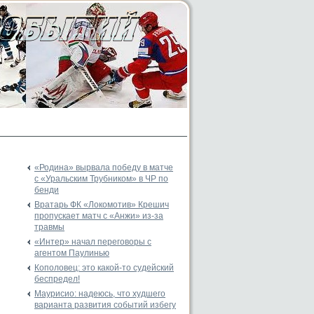
«Родина» вырвала победу в матче
с «Уральским Трубником» в ЧР по
бенди
Вратарь ФК «Локомотив» Крешич
пропускает матч с «Анжи» из-за
травмы
«Интер» начал переговоры с
агентом Паулинью
Кополовец: это какой-то судейский
беспредел!
Маурисио: надеюсь, что худшего
варианта развития событий избегу