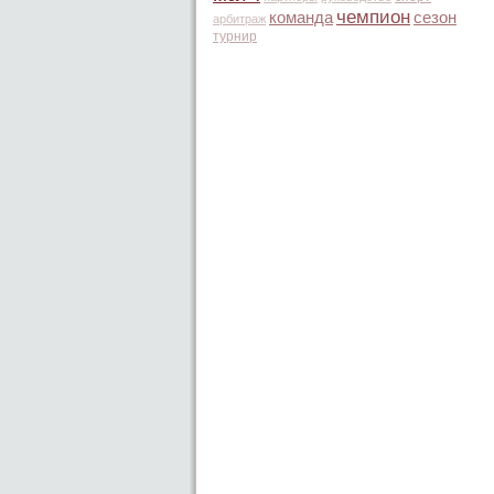
чемпион
команда
сезон
арбитраж
турнир