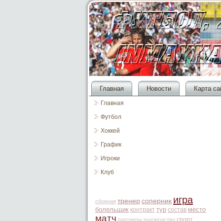
Главная
Новости
Карта са
Главная
Футбол
Хоккей
График
Игроки
Клуб
игра
тренер
соперник
сборная
болельщик
тур
место
контракт
состав
матч
спорт
партнеры
руководство