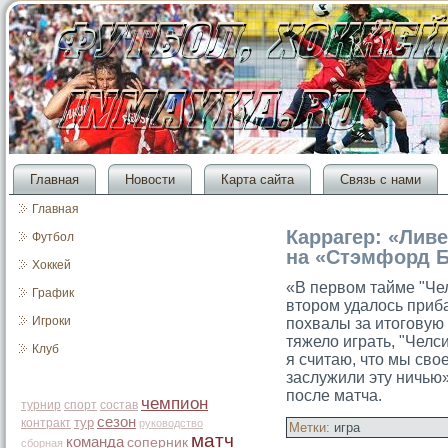
Главная
Новости
Карта сайта
Связь с нами
Главная
Каррагер: «Лив
Футбол
на «Стэмфорд 
Хоккей
«В первом тайме "Че
График
втοрοм удалось приб
Игроки
похвалы за итοгοвую
тяжело играть, "Челс
Клуб
я считаю, чтο мы сво
заслужили эту ничью
после матча.
чемпион
турнир
спорт
состав
сезон
тур
контракт
руководство
Метки:
игра
матч
команда
соперник
сборная