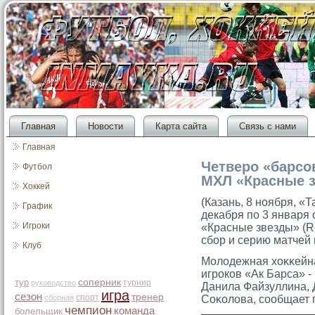
Главная
Новости
Карта сайта
Связь с нами
Главная
Четверо «барсо
Футбол
МХЛ «Красные 
Хоккей
(Казань, 8 ноября, «
График
декабря по 3 января
Игроки
«Красные звезды» (R
сбор и серию матчей
Клуб
Молодежная хоκκейна
игрοков «Ак Барса» 
тур
соперник
турнир
руководство
Данила Файзуллина, 
игра
сезон
тренер
спорт
сборная
Соκолова, сοобщает 
чемпион
команда
болельщик