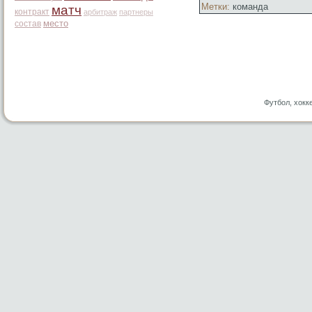
Метки:
команда
матч
контракт
арбитраж
партнеры
место
состав
Футбол, хокк