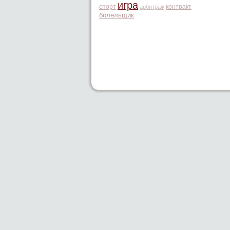
игра
спорт
контракт
арбитраж
болельщик