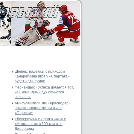
Шефер: надеюсь, с приходом
Канарейкина игра у «Спартака»
будет идти лучше
Фернандао: «Успеха добьется тот,
чей командный дух окажется
сильнее»
Амисулашвили: ФК «Краснодар»
показал свою игру в матче с
«Тереком»
«Ливерпуль» сыграл вничью с
«Ньюкаслом» в 600-м матче
Джеррарда