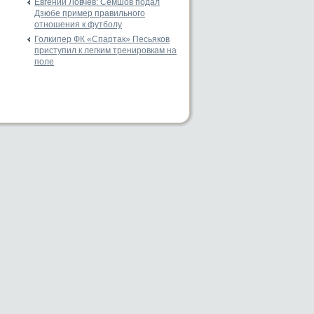
Евгений Ловчев: Семшов подал
Дзюбе пример правильного
отношения к футболу
Голкипер ФК «Спартак» Песьяков
приступил к легким тренировкам на
поле