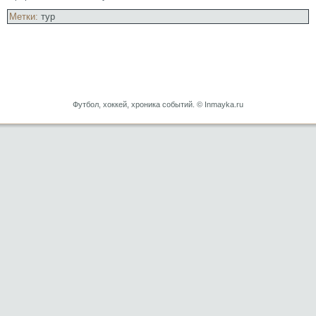
Метки:
тур
Футбол, хоккей, хроника событий. © Inmayka.ru