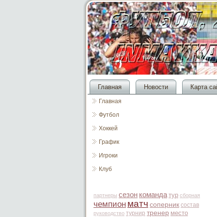
Главная
Новости
Карта са
Главная
Футбол
Хоккей
График
Игроки
Клуб
сезон
команда
тур
партнеры
сборная
матч
чемпион
соперник
состав
тренер
место
турнир
руководство