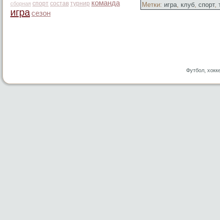
команда
спорт
состав
турнир
сборная
Метки:
игра
,
клуб
,
спорт
,
игра
сезон
Футбол, хокк