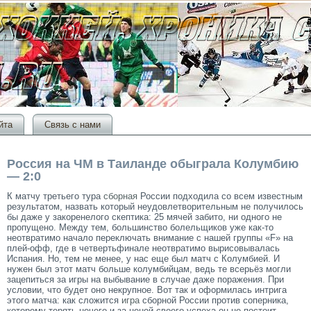
йта
Связь с нами
Россия на ЧМ в Таиланде обыграла Колумбию
— 2:0
К матчу третьего тура
сборная
России подходила со всем известным
результатом, назвать который неудовлетворительным не получилось
бы даже у закоренелого скептика: 25 мячей забито, ни одного не
пропущено. Между тем, большинство болельщиков уже как-то
неотвратимо начало переключать внимание с нашей группы «F» на
плей-офф, где в четвертьфинале неотвратимо вырисовывалась
Испания. Но, тем не менее, у нас еще был матч с Колумбией. И
нужен был этот матч больше колумбийцам, ведь те всерьёз могли
зацепиться за игры на выбывание в случае даже поражения. При
условии, что будет оно некрупное. Вот так и оформилась интрига
этого матча: как сложится
игра
сборной России против соперника,
которому терять нечего и за ценой своего успеха он не постоит.