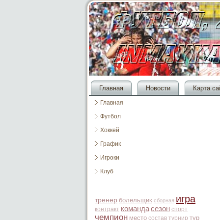
Главная
Новости
Карта са
Главная
Футбол
Хоккей
График
Игроки
Клуб
игра
тренер
болельщик
сборная
команда
сезон
контракт
спорт
чемпион
место
тур
состав
турнир