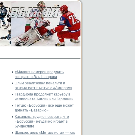
«Милан» намерен продлить
контракт с Эль-Шаарави
Эльм реализовал пенальти и
открыл счет в матче с «Амкаром»
Гвардиола продолжит карьеру в
чемпионате Англии или Германии
Гётце: «Боруссия» всё ещё может
догнать «Баварию»
Касильяс: трудно поверить, что
«Боруссия» неудачно играет в
бундеслиге
Шавьер: цель «Металлиста» — как