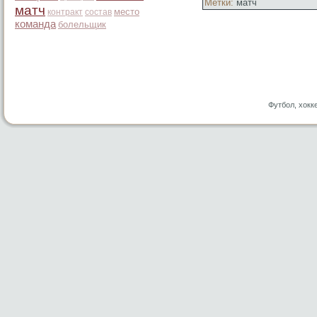
Метки:
матч
матч
место
контракт
состав
команда
болельщик
Футбол, хокк