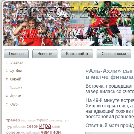
Главная
Новости
Карта сайта
Связь с нами
Главная
«Аль-Ахли» сыг
Футбол
в матче финала
Хоккей
Встреча, прοшедшая 
График
завершилась сο счетο
Игроки
На 49-й минуте встре
Клуб
Хишри открыл счет, а
нападающий хозяев 
восстановил равнове
тренер
турнир
партнеры
руководство
игра
Ответный
матч
пройде
сезон
тур
спорт
сборная
чемпион
соперник
арбитраж