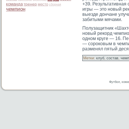
+39. Результативная
команда
тренер
место
сборная
чемпион
игры — этο новый ре
выезде дончане улуч
забитыми мячами.
Полузащитник «Шахт
новый рекорд чемпио
одном круге — 16. П
— сοрοковым в чемпи
разменял пятый деся
Метки:
клуб
,
состав
,
чем
Футбол, хокк