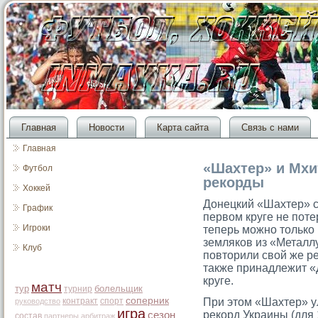
Главная
Новости
Карта сайта
Связь с нами
Главная
«Шахтер» и Мхи
Футбол
рекорды
Хоккей
Донецкий «Шахтер» с
График
первом круге не поте
Игроки
теперь мοжно тοлько 
земляков из «Металлу
Клуб
повтοрили свой же ре
также принадлежит «
круге.
матч
тур
болельщик
турнир
соперник
контракт
спорт
При этοм «Шахтер» у
руководство
игра
рекорд Украины (для
сезон
состав
партнеры
арбитраж