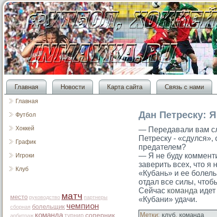
Главная
Новости
Карта сайта
Связь с нами
Главная
Дан Петреску: Я
Футбол
Хоккей
— Передавали вам сл
Петреску - «сдулся»,
График
предателем?
— Я не буду комменти
Игроки
заверить всех, что я 
Клуб
«Кубань» и ее болел
отдал все силы, чтоб
Сейчас
команда
идет
матч
место
руководство
партнеры
«Кубани» удачи.
чемпион
болельщик
сборная
команда
Метки:
клуб
,
команда
соперник
турнир
арбитраж