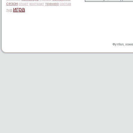
сезон
тренер
спорт
контракт
состав
игра
тур
Футбол, хокк