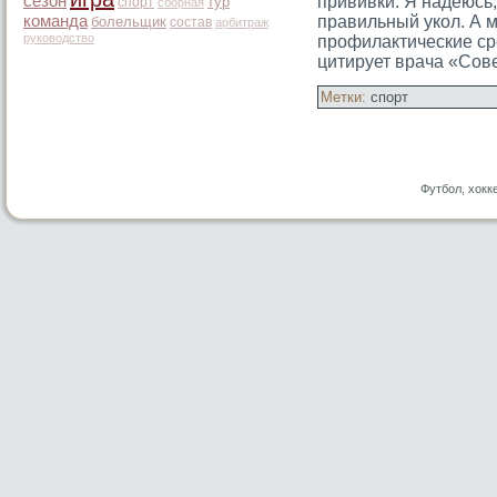
сезон
прививки. Я надеюсь,
тур
спорт
сборная
команда
правильный укол. А 
болельщик
состав
арбитраж
руководство
профилактические ср
цитирует врача «Сов
Метки:
спорт
Футбол, хокк