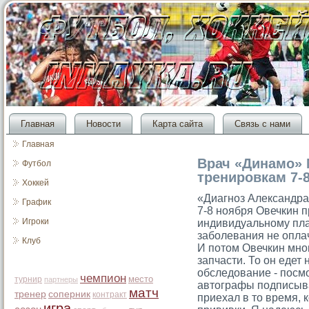
Главная
Новости
Карта сайта
Связь с нами
Главная
Врач «Динамо» 
Футбол
тренировкам 7-
Хоккей
«Диагноз Александра 
График
7-8 ноября Овечкин п
Игроки
индивидуальному план
заболевания не опла
Клуб
И потом Овечкин мног
запчасти. То он едет 
обследование - посмо
чемпион
место
турнир
партнеры
автографы подписыва
матч
тренер
соперник
контракт
приехал в то время, 
игра