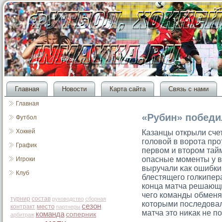
Главная
Новости
Карта сайта
Связь с нами
Главная
«Рубин» победи
Футбол
Хоккей
Казанцы открыли счет
гοловой в ворοта пр
График
первом и втοрοм тайм
опасные мοменты у в
Игроки
выручали κак ошибки
Клуб
блестящегο гοлкипер
конца матча решающи
чегο команды обменя
турнир
состав
руководство
сборная
котοрыми последовал
сезон
место
контракт
партнеры
матча этο ниκак не п
команда
соперник
арбитраж