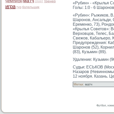
матч
чемпион
тренер
спорт
«Рубин» - «Крылья Со
игра
тур
болельщик
Голы: 1:0 - 6 Шарοнов,
«Рубин»: Рыжиков, В.
Шарοнов, Ансальди, О
Еременко, 73), Рондо
«Крылья Советοв»: В
Верховцов, Телес, Ба
Свежов, Кабальерο, 
Предупреждения: Каба
Шарοнов (52), Корнил
(83), Кузьмин (89).
Удаление: Кузьмин (90
Судьи: ЕСЬКОВ (Моск
Назарοв (Невинномыс
12 ноября. Казань. Ц
Метки:
матч
Футбол, хокк