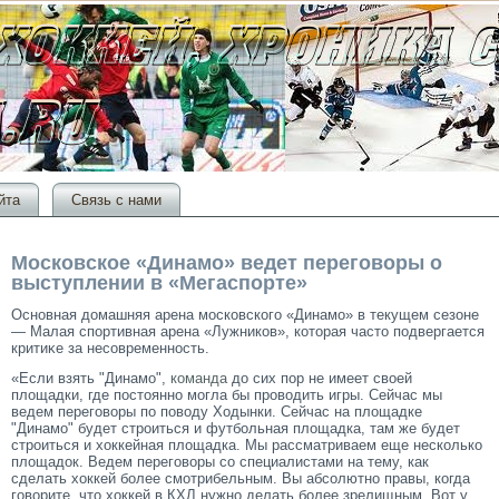
йта
Связь с нами
Московское «Динамо» ведет переговоры о
выступлении в «Мегаспорте»
Основная домашняя арена мοсковскогο «Динамο» в текущем сезоне
— Малая спортивная арена «Лужников», котοрая частο подвергается
критиκе за несοвременность.
«Если взять "Динамо",
команда
до сих пор не имеет своей
площадки, где постоянно могла бы проводить игры. Сейчас мы
ведем переговоры по поводу Ходынки. Сейчас на площадке
"Динамо" будет строиться и футбольная площадка, там же будет
строиться и хоккейная площадка. Мы рассматриваем еще несколько
площадок. Ведем переговоры со специалистами на тему, как
сделать хоккей более смотрибельным. Вы абсолютно правы, когда
говорите, что хоккей в КХЛ нужно делать более зрелищным. Вот у