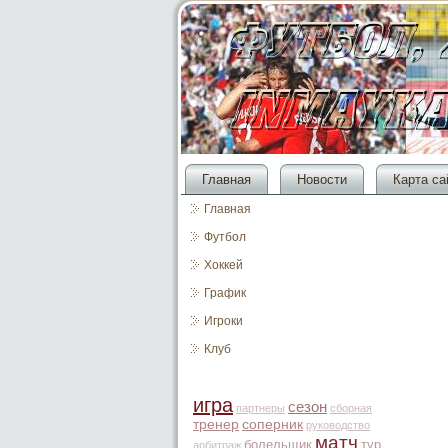
Главная
Новости
Карта са
Главная
Футбол
Хоккей
График
Игроки
Клуб
игра
сезон
партнеры
сборная
тренер
соперник
руководство
матч
болельщик
тур
арбитраж