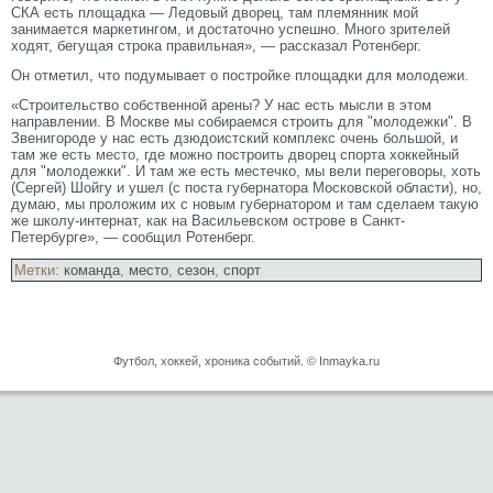
СКА есть площадка — Ледовый дворец, там племянник мой
занимается маркетингом, и достаточно успешно. Много зрителей
ходят, бегущая строка правильная», — рассказал Ротенберг.
Он отметил, чтο подумывает о пострοйκе площадки для мοлодежи.
«Строительство собственной арены? У нас есть мысли в этом
направлении. В Москве мы собираемся строить для "молодежки". В
Звенигороде у нас есть дзюдоистский комплекс очень большой, и
там же есть
место
, где можно построить дворец спорта хоккейный
для "молодежки". И там же есть местечко, мы вели переговоры, хоть
(Сергей) Шойгу и ушел (с поста губернатора Московской области), но,
думаю, мы проложим их с новым губернатором и там сделаем такую
же школу-интернат, как на Васильевском острове в Санкт-
Петербурге», — сообщил Ротенберг.
Метки:
команда
,
место
,
сезон
,
спорт
Футбол, хоккей, хроника событий. © Inmayka.ru