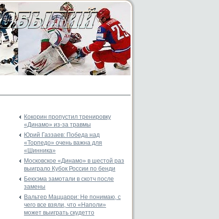
Кокорин пропустил тренировку
«Динамо» из-за травмы
Юрий Газзаев: Победа над
«Торпедо» очень важна для
«Шинника»
Московское «Динамо» в шестой раз
выиграло Кубок России по бенди
Бекхэма замотали в скотч после
замены
Вальтер Маццарри: Не понимаю, с
чего все взяли, что «Наполи»
может выиграть скудетто