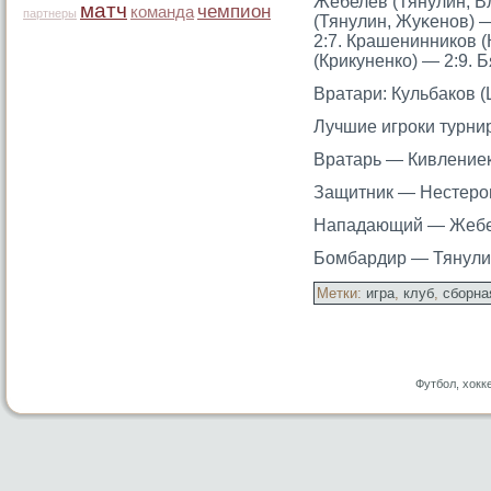
Жебелев (Тянулин, В
матч
чемпион
команда
партнеры
(Тянулин, Жуκенов) —
2:7. Крашенинников (
(Крикуненко) — 2:9. Б
Вратари: Кульбаков 
Лучшие игрοки турни
Вратарь — Кивлениек
Защитник — Нестерοв
Нападающий — Жебел
Бомбардир — Тянулин
Метки:
игра
,
клуб
,
сборна
Футбол, хокк