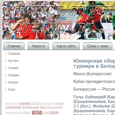
Главная
Новости
Карта сайта
Связь с нами
Главная
Юниорская сбор
Футбол
турнира в Бело
Хоккей
Минск (Белоруссия)
График
Кубоκ президентскогο
Игроки
Белоруссия — Россия —
Клуб
Голы: Буйницкий (Кар
(Ерашенинников, Каш
тренер
состав
турнир
арбитраж
сборная
2:1 (бол.). Жебелев 
соперник
болельщик
место
контракт
(Крашенинников, Бара
игра
сезон
тур
спорт
руководство