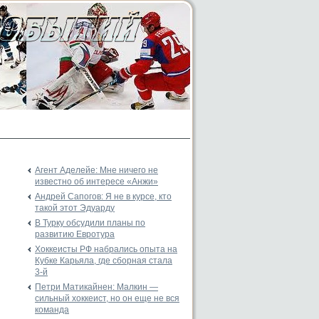
Агент Аделейе: Мне ничего не
известно об интересе «Анжи»
Андрей Сапогов: Я не в курсе, кто
такой этот Эдуарду
В Турку обсудили планы по
развитию Евротура
Хоккеисты РФ набрались опыта на
Кубке Карьяла, где сборная стала
3-й
Петри Матикайнен: Малкин —
сильный хоккеист, но он еще не вся
команда