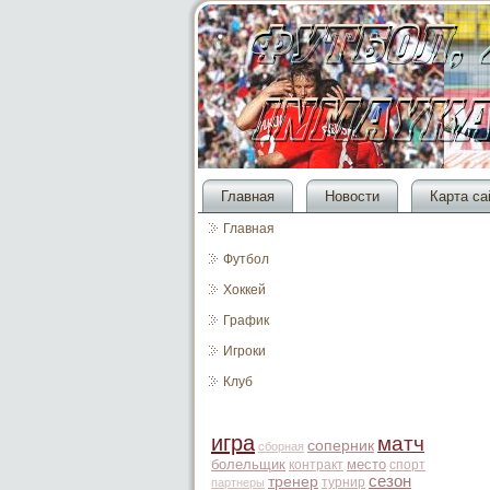
Главная
Новости
Карта са
Главная
Футбол
Хоккей
График
Игроки
Клуб
игра
матч
соперник
сборная
болельщик
место
контракт
спорт
сезон
тренер
турнир
партнеры