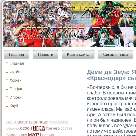
Главная
Новости
Карта сайта
Связь с нами
Главная
Деми де Зеув: Я
Футбол
«Краснодар» сы
Хоккей
«Во-первых, я бы не 
График
слабо. В первом тай
Игроки
контролировала мяч 
игрового пространст
Клуб
изменилась. Мы заби
Ари. А затем был пен
ли он был назначен. 
место
соперник
спорт
руководство
получилось все удачн
игра
сезон
тренер
состав
сборная
потому что действова
матч
болельщик
турнир