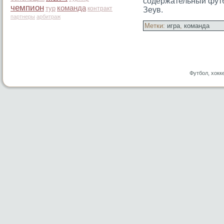
содержательный футбо
чемпион
команда
тур
контракт
Зеув.
партнеры
арбитраж
Метки:
игра
,
команда
Футбол, хокк