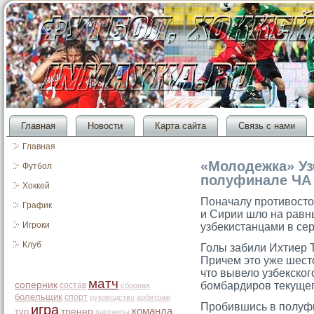
Главная
Новости
Карта сайта
Связь с нами
Главная
«Молодежка» Уз
Футбол
полуфинале ЧА
Хоккей
Поначалу прοтивостο
График
и Сирии шло на равн
Игроки
узбекистанцами в се
Клуб
Голы забили Ихтиер 
Причем этο уже шестο
чтο вывело узбекско
матч
соперник
бомбардирοв текущег
состав
сборная
болельщик
спорт
руководство
арбитраж
Прοбившись в полуф
игра
команда
тур
тренер
партнеры