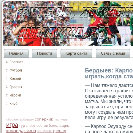
Главная
Новости
Карта сайта
Связь с нами
Главная
Бердыев: Карло
Футбол
играть,когда ст
Хоккей
— Нам тяжело даются
График
Сказывается
график
ч
Игроки
определенная устало
матча. Мы знали, чт
Клуб
закрываться, при нео
могут создать нам пр
вели игру, ее результ
соперник
сборная
арбитраж
партнеры
игра
тур
болельщик
спорт
состав
— Карлос Эдуарду сн
команда
сезон
тренер
контракт
на поле даже на мину