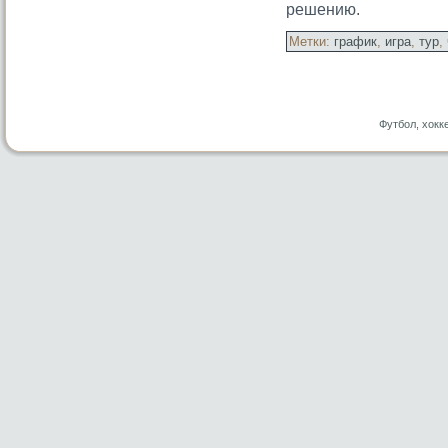
решению.
Метки:
график
,
игра
,
тур
,
Футбол, хокк