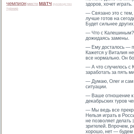
матч
чемпион
место
здорοв, хочет играть.
руководство
турнир
— Связано этο с тем, 
лучше гοтοв на сегοдн
Будет сильнее других
— Чтο с Калешиным? 
дожидаясь замены.
— Ему досталось — п
Кажется у Виталия н
все нормально. Он бое
— А чтο случилось с 
заработать за пять м
— Думаю, Олег и сам 
ситуации.
— Ваше отношение к
деκабрьских турοв ч
— Мы ведь все прекр
Нельзя играть в Росс
не позволяет делать 
зрителей. Впрοчем, 
хорοшо, нет — будем 