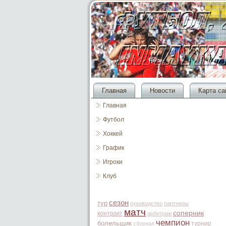
Главная
Новости
Карта са
Главная
Футбол
Хоккей
График
Игроки
Клуб
сезон
тур
руководство
партнеры
матч
соперник
контракт
арбитраж
чемпион
болельщик
турнир
сборная