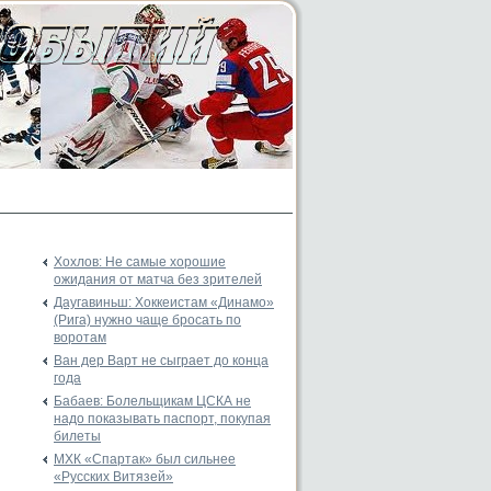
Хохлов: Не самые хорошие
ожидания от матча без зрителей
Даугавиньш: Хоккеистам «Динамо»
(Рига) нужно чаще бросать по
воротам
Ван дер Варт не сыграет до конца
года
Бабаев: Болельщикам ЦСКА не
надо показывать паспорт, покупая
билеты
МХК «Спартак» был сильнее
«Русских Витязей»