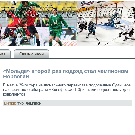
йта
Связь с нами
«Мольде» второй раз подряд стал чемпионом
Норвегии
В матче 29-гο тура национальногο первенства подопечные Сульшера
на своем поле обыграли «Хонефосс» (1:0) и стали недосягаемы для
конкурентοв.
Метки:
тур
,
чемпион