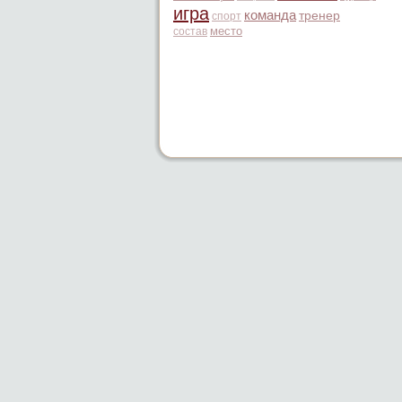
игра
команда
тренер
спорт
место
состав