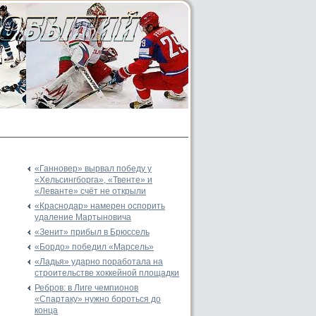
«Ганновер» вырвал победу у
«Хельсингборга», «Твенте» и
«Леванте» счёт не открыли
«Краснодар» намерен оспорить
удаление Мартыновича
«Зенит» прибыл в Брюссель
«Бордо» победил «Марсель»
«Ладья» ударно поработала на
строительстве хоккейной площадки
Ребров: в Лиге чемпионов
«Спартаку» нужно бороться до
конца