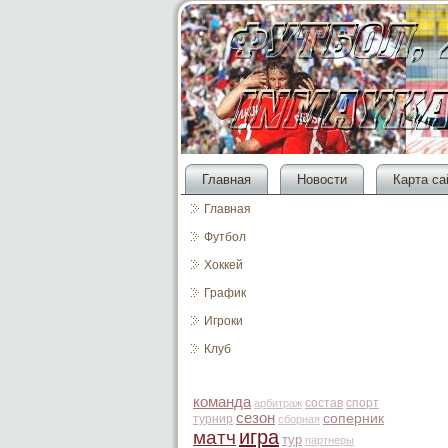
Главная
Новости
Карта са
Главная
Футбол
Хоккей
График
Игроки
Клуб
команда
состав
спорт
арбитраж
сезон
соперник
турнир
сборная
игра
матч
тур
партнеры