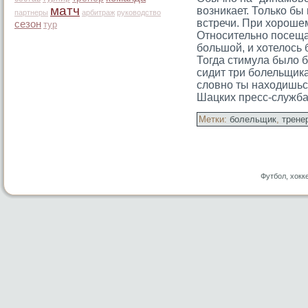
матч
возникает. Только бы
партнеры
арбитраж
руководство
встречи. При хороше
сезон
тур
Относительно посещае
большой, и хотелось 
Тогда стимула было б
сидит три болельщик
словно ты находишьс
Шацких пресс-служба
Метки:
болельщик
,
трене
Футбол, хокк