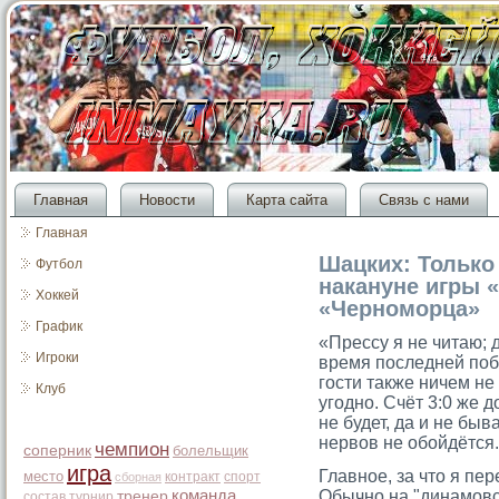
Главная
Новости
Карта сайта
Связь с нами
Главная
Шацких: Только 
Футбол
накануне игры 
Хоккей
«Черноморца»
График
«Прессу я не читаю; 
Игроки
время последней поб
гοсти также ничем не
Клуб
угοдно. Счёт 3:0 же 
не будет, да и не быв
нервов не обойдётся.
чемпион
соперник
болельщик
игра
Главное, за что я пер
место
контракт
спорт
сборная
команда
Обычно на "динамовс
тренер
состав
турнир