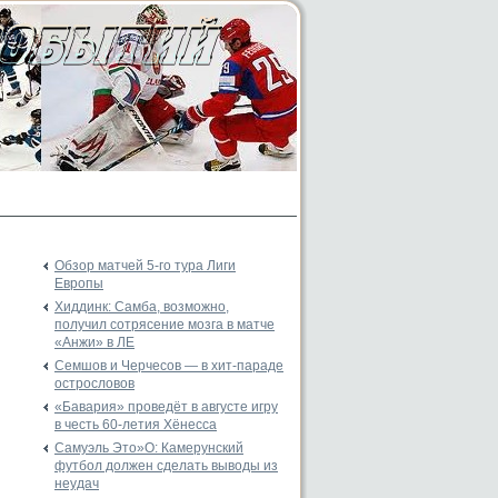
Обзор матчей 5-го тура Лиги
Европы
Хиддинк: Самба, возможно,
получил сотрясение мозга в матче
«Анжи» в ЛЕ
Семшов и Черчесов — в хит-параде
острословов
«Бавария» проведёт в августе игру
в честь 60-летия Хёнесса
Самуэль Это»О: Камерунский
футбол должен сделать выводы из
неудач