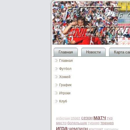
Главная
Новости
Карта са
Главная
Футбол
Хоккей
График
Игроки
Клуб
матч
сезон
тур
спорт
арбитраж
место
болельщик
тренер
турнир
игра
чемпион
контракт
партнеры