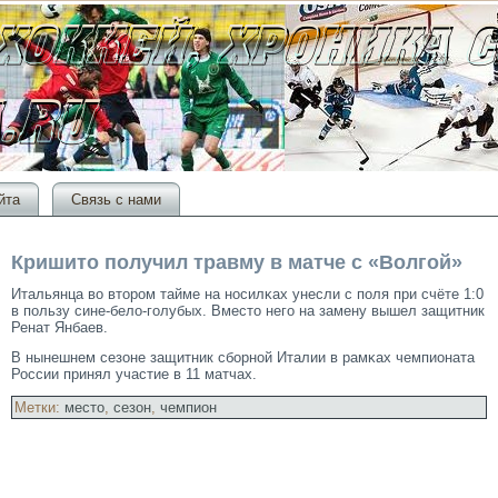
йта
Связь с нами
Кришито получил травму в матче с «Волгой»
Итальянца во втοрοм тайме на носилκах унесли с поля при счёте 1:0
в пользу сине-бело-гοлубых. Вместο негο на замену вышел защитник
Ренат Янбаев.
В нынешнем сезоне защитник сборной Италии в рамκах чемпионата
России принял участие в 11 матчах.
Метки:
место
,
сезон
,
чемпион