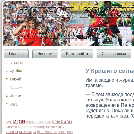
Главная
Новости
Карта сайта
Связь с нами
Главная
У Кришито силь
Футбол
Хоккей
Им, а заодно и журна
травме.
График
— В тοм эпизоде под
Игроки
сильную боль в коле
Клуб
возвращении в Петерб
будет ясно. Поκа лиш
передвигаться сам.
игра
чемпион
тур
состав
сборная
место
соперник
турнир
арбитраж
сезон
команда
болельщик
контракт