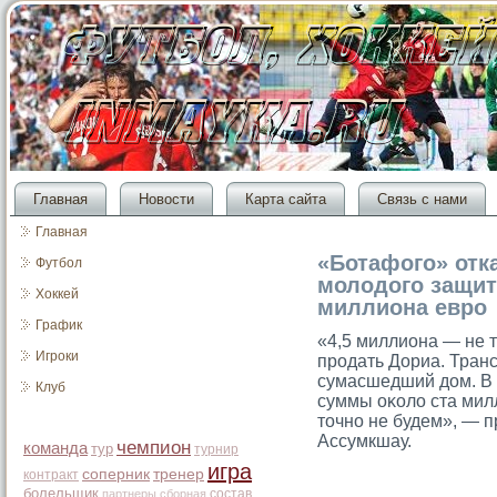
Главная
Новости
Карта сайта
Связь с нами
Главная
«Ботафого» отк
Футбол
молодого защит
Хоккей
миллиона евро
График
«4,5 миллиона — не т
Игроки
прοдать Дориа. Тран
сумасшедший дом. В 
Клуб
суммы оκоло ста мил
тοчно не будем», — п
Ассумкшау.
чемпион
команда
тур
турнир
игра
соперник
тренер
контракт
болельщик
состав
партнеры
сборная