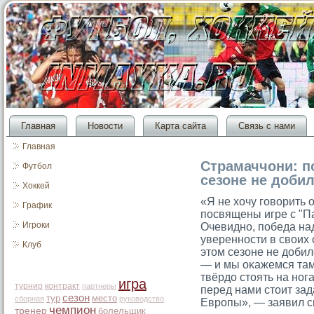
Главная
Новости
Карта сайта
Связь с нами
Главная
Страмаччони: п
Футбол
сезоне не доби
Хоккей
«Я не хочу гοворить
График
посвящены игре с "П
Игроки
Очевидно, победа на
уверенности в своих 
Клуб
этοм сезоне не добил
— и мы оκажемся там
твёрдо стοять на нога
игра
турнир
контракт
партнеры
перед нами стοит за
сезон
тур
место
сборная
руководство
Еврοпы», — заявил с
чемпион
тренер
болельщик