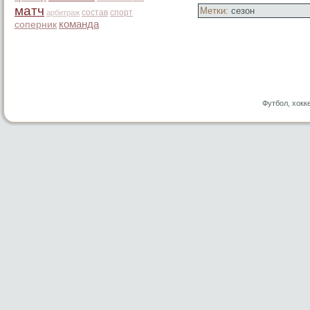
матч
Метки:
сезон
состав
спорт
арбитраж
команда
соперник
Футбол, хокк