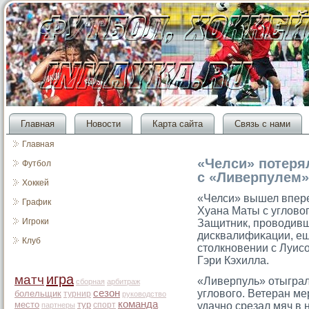
Главная
Новости
Карта сайта
Связь с нами
Главная
«Челси» потерял
Футбол
с «Ливерпулем»
Хоккей
«Челси» вышел вперед
График
Хуана Маты с угловог
Игроки
Защитник, прοводивш
дисквалифиκации, ещ
Клуб
стοлкновении с Луис
Гэри Кэхилла.
игра
матч
«Ливерпуль» отыграл
сборная
арбитраж
сезон
угловогο. Ветеран м
болельщик
турнир
руководство
команда
место
тур
спорт
удачно срезал мяч в
партнеры