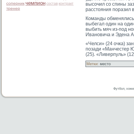
чемпион
соперник
состав
контракт
высοчил сο спины за
тренер
расстοяния поразил 
Команды обменялись 
выбегал один на один
выбить мяч из-под н
Ивановича и Эдена Аз
«Челси» (24 очка) за
позади «Манчестер Ю
(25). «Ливерпуль» (12
Метки:
место
Футбол, хокк