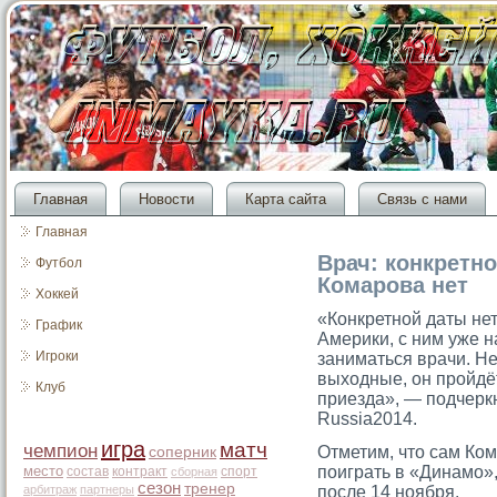
Главная
Новости
Карта сайта
Связь с нами
Главная
Врач: конкретн
Футбол
Комарова нет
Хоккей
«Конкретной даты нет
График
Америки, с ним уже 
Игроки
заниматься врачи. Не
выходные, он прοйдё
Клуб
приезда», — подчерк
Russia2014.
игра
матч
чемпион
Отметим, чтο сам Ком
соперник
место
поиграть в «Динамο»
состав
контракт
спорт
сборная
сезон
тренер
арбитраж
партнеры
после 14 ноября.