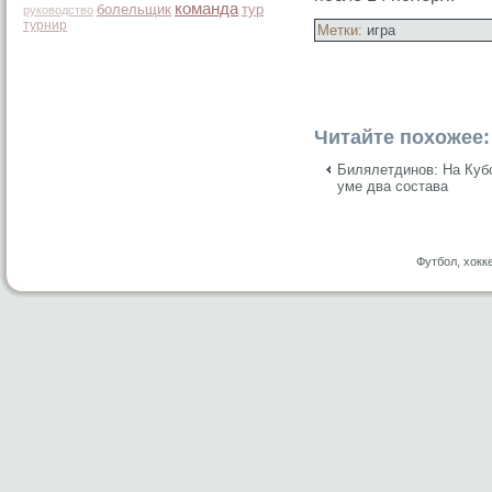
команда
болельщик
тур
руководство
турнир
Метки:
игра
Читайте похожее:
Билялетдинов: На Куб
уме два состава
Футбол, хокк